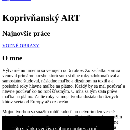
Koprivňanský ART
Najnovšie práce
VOĽNÉ OBRAZY
O mne
Výtvarnému umeniu sa venujem od 6 rokov. Zo začiatku som sa
venoval primárne kresbe ktorú som si dlhé roky zdokonaľoval a
samostatne študoval, následne maľbe a dizajnom na textil a a
posledné roky hlavne maľbe na plátno. Každý by sa mal posúvať a
hlavne počúvať čo ho robí šťastným. U mňa sa tým stala práve
maľba na plátno. Za tie roky sa moja tvorba dostala do rôznych
kútov sveta od Európy až cez oceán.
Mojou tvorbou sa snažím robiť radosť no netvorím len veselé
obrazy. Zobrazujem realitu upravenú o fikciu. Obrazmi sa snažím
tešiť klientov ktorí si chcú zavesiť zaujímavý doplnok vo forme
Line artu
alebo
abstraktu
. Zároveň však zachytávam dobu a
Táto stránka využíva súbory cookies a iné