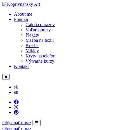
About me
Ponuka
Galéria obrazov
Voľné obrazy
Plagáty
Maľba na textil
Kresba
Mikiny
Kryty na telefón
Výtvarné kurzy
Kontakt
sk
en
Objednať obraz
Objednať obraz