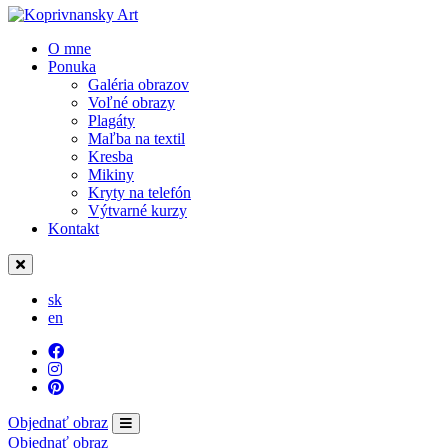
O mne
Ponuka
Galéria obrazov
Voľné obrazy
Plagáty
Maľba na textil
Kresba
Mikiny
Kryty na telefón
Výtvarné kurzy
Kontakt
sk
en
Objednať obraz
Objednať obraz